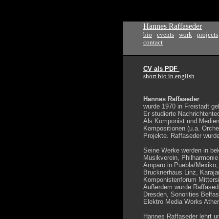
Hannes Raffaseder
bio
-
events
-
work
-
projects
contact
CV als PDF
short bio in english
Hannes Raffaseder
wurde 1970 in Freistadt ge
Er studierte Nachrichtent
Als Komponist und Medienk
Kompositionen (u.a. Orche
Projekte. Raffaseder wurde
Seine Werke werden in bek
Musikverein, Philharmonie
Amparo in Puebla/Mexiko, 
Brucknerhaus Linz, Karaja
Komponistenforum Mittersill
Außerdem wurde Raffaseder
Dresden, Sonorities Belfa
Elektro Media Works Athen
Hannes Raffaseder lehrt u