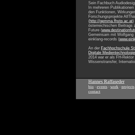
Sein Fachbuch Audiodesign
In mehreren Publikationen
den Funktionen, Wirkungen
Forschungsprojekte AllTha
(
http://gemma.fhstp.ac.at
)
österreichischen Beitrags 
Future (
www.destinationfut
Gemeinsam mit Wolfgang Se
einklang-records (
www.ein
An der
Fachhochschule St
Digitale Medientechnologi
2014 war er als FH-Rektor
Wissenstransfer, Internati
Hannes Raffaseder
bio
-
events
-
work
-
projects
contact