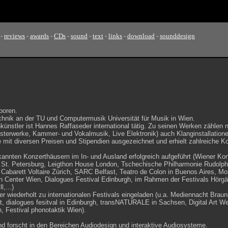
-
reviews
-
awards
-
CDs
-
sound
-
text
-
links
-
download
-
sounddesign
boren.
echnik an der TU und Computermusik Universität für Musik in Wien.
ünstler ist Hannes Raffaseder international tätig. Zu seinen Werken zählen 
sterwerke, Kammer- und Vokalmusik, Live Elektronik) auch Klanginstallation
 mit diversen Preisen und Stipendien ausgezeichnet und erhielt zahlreiche K
annten Konzerthäusern im In- und Ausland erfolgreich aufgeführt (Wiener Ko
 St. Petersburg, Leigthon House London, Tschechische Philharmonie Rudolph
Cabarett Voltaire Zürich, SARC Belfast, Teatro de Colon in Buenos Aires, M
n Center Wien, Dialogues Festival Edinburgh, im Rahmen der Festivals Hörg
,...)
 wiederholt zu internationalen Festivals eingeladen (u.a. Mediennacht Bra
st, dialogues fesitval in Edinburgh, transNATURALE in Sachsen, Digital Art W
, Festival phonotaktik Wien).
nd forscht in den Bereichen Audiodesign und interaktive Audiosysteme.