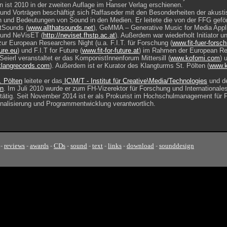
 ist 2010 in der zweiten Auflage im Hanser Verlag erschienen.
 und Vorträgen beschäftigt sich Raffaseder mit den Besonderheiten der aku
 und Bedeutungen von Sound in den Medien. Er leitete die von der FFG gefö
tSounds (
www.allthatsounds.net
), GeMMA – Generative Music for Media Appl
 und NeVisET (
http://neviset.fhstp.ac.at
). Außerdem war wiederholt Initiator un
zur European Researchers Night (u.a. F.I.T. für Forschung (
www.fit-fuer-forsc
ure.eu
) und F.I.T for Future (
www.fit-for-future.at
) im Rahmen der European Re
ierl veranstaltet er das KomponistInnenforum Mittersill (
www.kofomi.com
) 
klangrecords.com
). Außerdem ist er Kurator des Klangturms St. Pölten (
www.k
. Pölten
leitete er das
IC\M/T - Institut für Creative\Media/Technologies
und d
en
. Im Juli 2010 wurde er zum FH-Vizerektor für Forschung und Internationale
 tätig. Seit November 2014 ist er als Prokurist im Hochschulmanagement für 
onalisierung und Programmentwicklung verantwortlich.
-
reviews
-
awards
-
CDs
-
sound
-
text
-
links
-
download
-
sounddesign