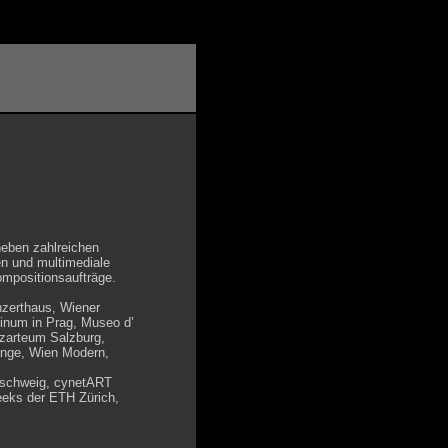
neben zahlreichen
en und multimediale
ompositionsaufträge.
nzerthaus, Wiener
inum in Prag, Museo d’
ozarteum Salzburg,
änge, Wien Modern,
unschweig, cynetART
eeks der ETH Zürich,