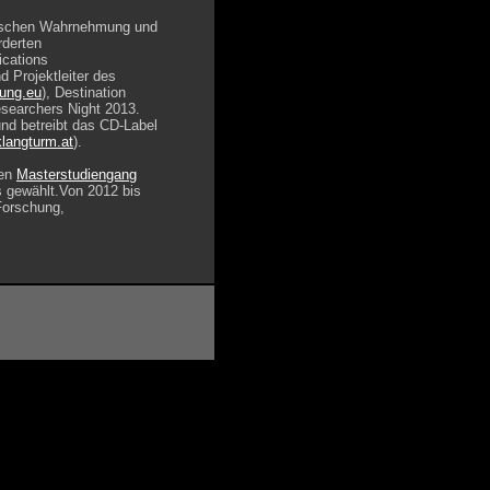
stischen Wahrnehmung und
rderten
ications
d Projektleiter des
hung.eu
), Destination
searchers Night 2013.
und betreibt das CD-Label
langturm.at
).
en
Masterstudiengang
s gewählt.Von 2012 bis
Forschung,