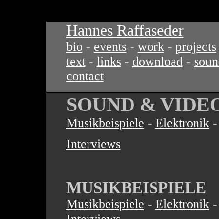
Hannes Raffaseder
bio
-
events
-
work
-
projects
text
-
links
-
download
-
soun
contact
SOUND & VIDE
Musikbeispiele
-
Elektronik
Interviews
MUSIKBEISPIELE
Musikbeispiele
-
Elektronik
Interviews