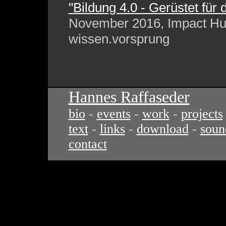
"Bildung 4.0 - Gerüstet für d
November 2016, Impact Hu
wissen.vorsprung
Hannes Raffaseder
bio
-
events
-
work
-
projects
text
-
links
-
download
-
soun
contact